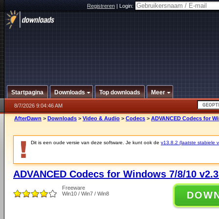
Registreren
|
Login:
Startpagina
Downloads
Top downloads
Meer
8/7/2026 9:04:46 AM
AfterDawn
>
Downloads
>
Video & Audio
>
Codecs
>
ADVANCED Codecs for Win
Dit is een oude versie van deze software. Je kunt ook de
v13.8.2 (laatste stabiele v
ADVANCED Codecs for Windows 7/8/10 v2.3
Freeware
DOW
Win10 / Win7 / Win8