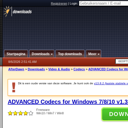
Registreren
|
Login:
Startpagina
Downloads
Top downloads
Meer
8/6/2026 2:51:41 AM
AfterDawn
>
Downloads
>
Video & Audio
>
Codecs
>
ADVANCED Codecs for Win
Dit is een oude versie van deze software. Je kunt ook de
v13.8.2 (laatste stabiele v
ADVANCED Codecs for Windows 7/8/10 v1.3
Freeware
DOW
Win10 / Win7 / Win8