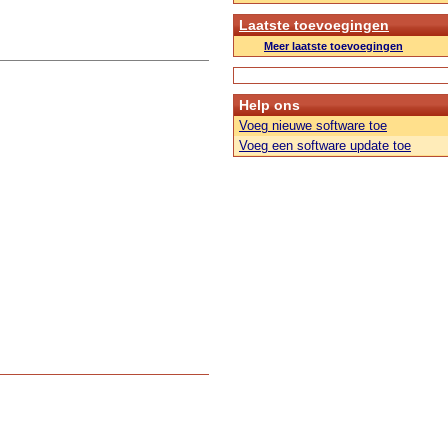
Laatste toevoegingen
Meer laatste toevoegingen
Help ons
Voeg nieuwe software toe
Voeg een software update toe