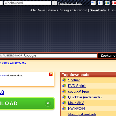
|
Wachtwoord kwijt
AfterDawn
|
Nieuws
|
Vraag en Antwoord
|
Downloads
|
Discu
dows 7/8/10 v7.9.0
Top downloads
X
ersie)
downloaden.
Spotnet
DVD Shrink
.0
coverXP Free
QuickPar (nederlands)
NLOAD
MakeMKV
HWiNFO64
Meer top downloads