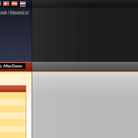
ssie
|
Nieuws2.nl