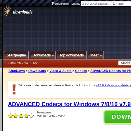
Registreren
|
Login:
Startpagina
Downloads
Top downloads
Meer
8/8/2026 2:24:35 AM
AfterDawn
>
Downloads
>
Video & Audio
>
Codecs
>
ADVANCED Codecs for Win
Dit is een oude versie van deze software. Je kunt ook de
v13.8.2 (laatste stabiele v
ADVANCED Codecs for Windows 7/8/10 v7.9
Freeware
DOW
Win10 / Win7 / Win8