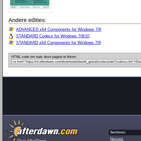
Andere edities:
ADVANCED x64 Components for Windows 7/8
STANDARD Codecs for Windows 7/8/10
STANDARD x64 Components for Windows 7/8
HTML code om naar deze pagina te linken:
Sections:
Nieuws
Over AfterDawn