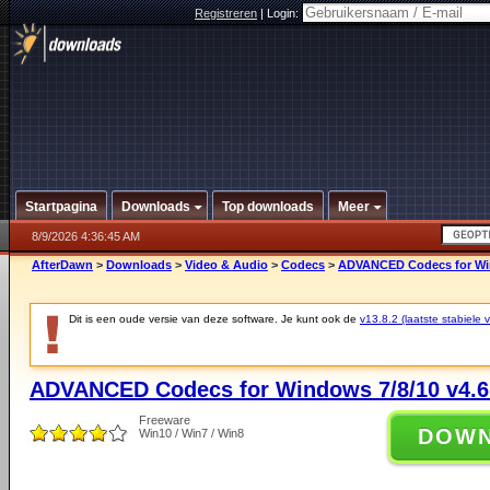
Registreren
|
Login:
Startpagina
Downloads
Top downloads
Meer
8/9/2026 4:36:45 AM
AfterDawn
>
Downloads
>
Video & Audio
>
Codecs
>
ADVANCED Codecs for Win
Dit is een oude versie van deze software. Je kunt ook de
v13.8.2 (laatste stabiele v
ADVANCED Codecs for Windows 7/8/10 v4.6
Freeware
DOW
Win10 / Win7 / Win8