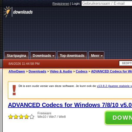
Registreren
|
Login:
Startpagina
Downloads
Top downloads
Meer
8/6/2026 11:44:58 PM
AfterDawn
>
Downloads
>
Video & Audio
>
Codecs
>
ADVANCED Codecs for Win
Dit is een oude versie van deze software. Je kunt ook de
v13.8.2 (laatste stabiele v
ADVANCED Codecs for Windows 7/8/10 v5.0
Freeware
DOW
Win10 / Win7 / Win8