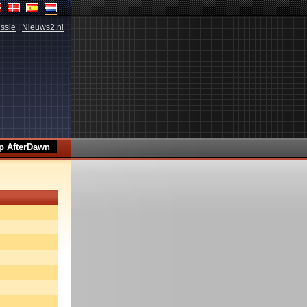
ssie
|
Nieuws2.nl