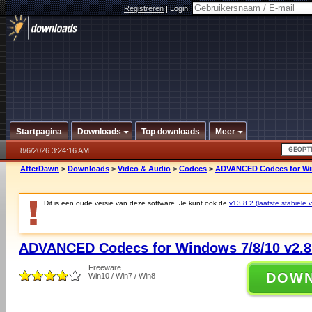
Registreren
|
Login:
Startpagina
Downloads
Top downloads
Meer
8/6/2026 3:24:16 AM
AfterDawn
>
Downloads
>
Video & Audio
>
Codecs
>
ADVANCED Codecs for Win
Dit is een oude versie van deze software. Je kunt ook de
v13.8.2 (laatste stabiele v
ADVANCED Codecs for Windows 7/8/10 v2.8
Freeware
DOW
Win10 / Win7 / Win8