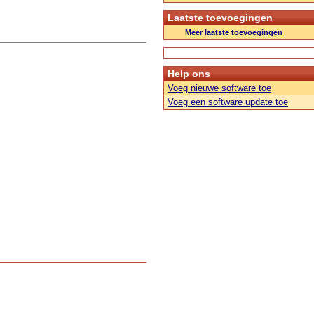
Laatste toevoegingen
Meer laatste toevoegingen
Help ons
Voeg nieuwe software toe
Voeg een software update toe