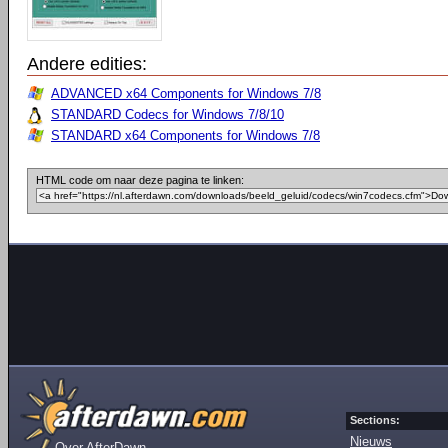
Andere edities:
ADVANCED x64 Components for Windows 7/8
STANDARD Codecs for Windows 7/8/10
STANDARD x64 Components for Windows 7/8
HTML code om naar deze pagina te linken:
Sections:
Nieuws
Over AfterDawn