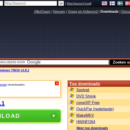
|
Wachtwoord kwijt
AfterDawn
|
Nieuws
|
Vraag en Antwoord
|
Downloads
|
Discu
dows 7/8/10 v2.8.1
Top downloads
X
ersie)
downloaden.
Spotnet
DVD Shrink
.1
coverXP Free
QuickPar (nederlands)
NLOAD
MakeMKV
HWiNFO64
Meer top downloads