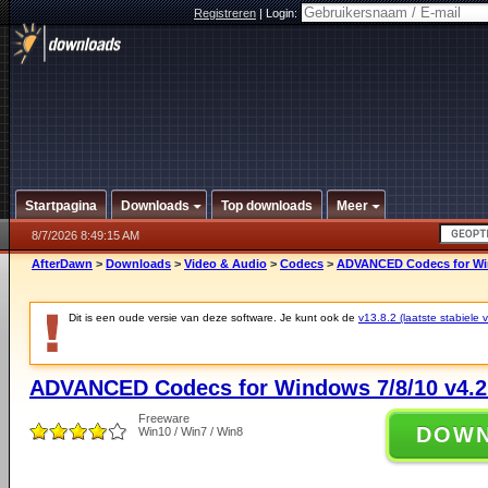
Registreren
|
Login:
Startpagina
Downloads
Top downloads
Meer
8/7/2026 8:49:15 AM
AfterDawn
>
Downloads
>
Video & Audio
>
Codecs
>
ADVANCED Codecs for Win
Dit is een oude versie van deze software. Je kunt ook de
v13.8.2 (laatste stabiele v
ADVANCED Codecs for Windows 7/8/10 v4.2
Freeware
DOW
Win10 / Win7 / Win8