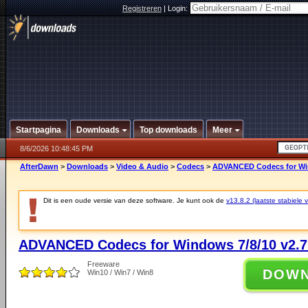
Registreren
|
Login:
Startpagina
Downloads
Top downloads
Meer
8/6/2026 10:48:45 PM
AfterDawn
>
Downloads
>
Video & Audio
>
Codecs
>
ADVANCED Codecs for Win
Dit is een oude versie van deze software. Je kunt ook de
v13.8.2 (laatste stabiele v
ADVANCED Codecs for Windows 7/8/10 v2.7
Freeware
DOW
Win10 / Win7 / Win8