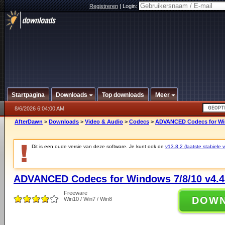
Registreren
|
Login:
Startpagina
Downloads
Top downloads
Meer
8/6/2026 6:04:00 AM
AfterDawn
>
Downloads
>
Video & Audio
>
Codecs
>
ADVANCED Codecs for Win
Dit is een oude versie van deze software. Je kunt ook de
v13.8.2 (laatste stabiele v
ADVANCED Codecs for Windows 7/8/10 v4.4
Freeware
DOW
Win10 / Win7 / Win8