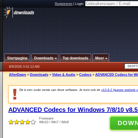
Registreren
|
Login:
Startpagina
Downloads
Top downloads
Meer
8/8/2026 3:41:12 AM
AfterDawn
>
Downloads
>
Video & Audio
>
Codecs
>
ADVANCED Codecs for Win
Dit is een oude versie van deze software. Je kunt ook de
v13.8.2 (laatste stabiele v
ADVANCED Codecs for Windows 7/8/10 v8.5
Freeware
DOW
Win10 / Win7 / Win8