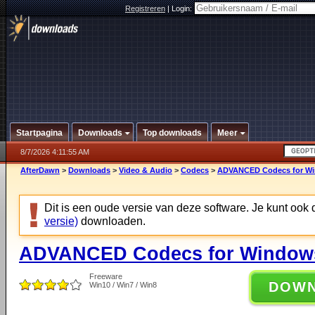
Registreren
|
Login:
Startpagina
Downloads
Top downloads
Meer
8/7/2026 4:11:55 AM
AfterDawn
>
Downloads
>
Video & Audio
>
Codecs
>
ADVANCED Codecs for Win
Dit is een oude versie van deze software. Je kunt ook
versie)
downloaden.
ADVANCED Codecs for Windows 
Freeware
DOW
Win10 / Win7 / Win8