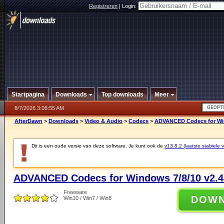
Registreren
|
Login:
Startpagina
Downloads
Top downloads
Meer
8/7/2026 3:06:55 AM
AfterDawn
>
Downloads
>
Video & Audio
>
Codecs
>
ADVANCED Codecs for Win
Dit is een oude versie van deze software. Je kunt ook de
v13.8.2 (laatste stabiele v
ADVANCED Codecs for Windows 7/8/10 v2.4
Freeware
DOW
Win10 / Win7 / Win8