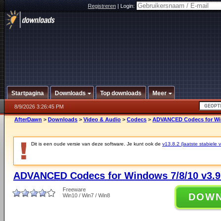
Registreren
|
Login:
Startpagina
Downloads
Top downloads
Meer
8/9/2026 3:26:45 PM
AfterDawn
>
Downloads
>
Video & Audio
>
Codecs
>
ADVANCED Codecs for Win
Dit is een oude versie van deze software. Je kunt ook de
v13.8.2 (laatste stabiele v
ADVANCED Codecs for Windows 7/8/10 v3.9
Freeware
DOW
Win10 / Win7 / Win8