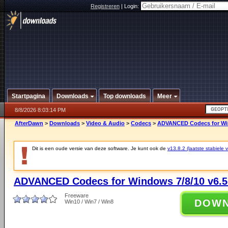
Registreren
|
Login:
Startpagina
Downloads
Top downloads
Meer
8/8/2026 8:03:14 PM
AfterDawn
>
Downloads
>
Video & Audio
>
Codecs
>
ADVANCED Codecs for Win
Dit is een oude versie van deze software. Je kunt ook de
v13.8.2 (laatste stabiele v
ADVANCED Codecs for Windows 7/8/10 v6.5
Freeware
DOW
Win10 / Win7 / Win8