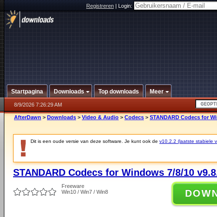
Registreren
|
Login:
Startpagina
Downloads
Top downloads
Meer
8/9/2026 7:26:29 AM
AfterDawn
>
Downloads
>
Video & Audio
>
Codecs
>
STANDARD Codecs for Win
Dit is een oude versie van deze software. Je kunt ook de
v10.2.2 (laatste stabiele v
STANDARD Codecs for Windows 7/8/10 v9.8
Freeware
DOW
Win10 / Win7 / Win8