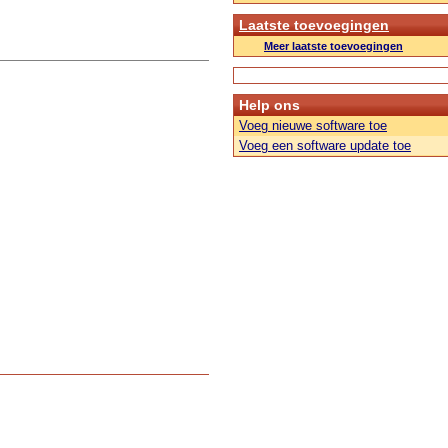
Laatste toevoegingen
Meer laatste toevoegingen
Help ons
Voeg nieuwe software toe
Voeg een software update toe