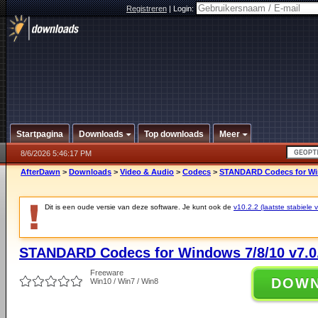
Registreren
|
Login:
Startpagina
Downloads
Top downloads
Meer
8/6/2026 5:46:17 PM
AfterDawn
>
Downloads
>
Video & Audio
>
Codecs
>
STANDARD Codecs for Win
Dit is een oude versie van deze software. Je kunt ook de
v10.2.2 (laatste stabiele v
STANDARD Codecs for Windows 7/8/10 v7.0
Freeware
DOW
Win10 / Win7 / Win8