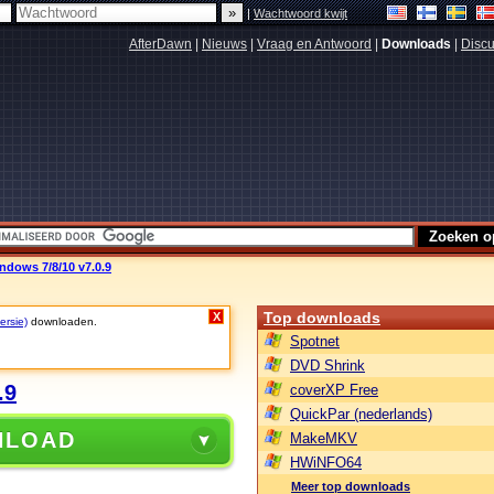
|
Wachtwoord kwijt
AfterDawn
|
Nieuws
|
Vraag en Antwoord
|
Downloads
|
Discu
dows 7/8/10 v7.0.9
Top downloads
X
ersie)
downloaden.
Spotnet
DVD Shrink
.9
coverXP Free
QuickPar (nederlands)
NLOAD
MakeMKV
HWiNFO64
Meer top downloads