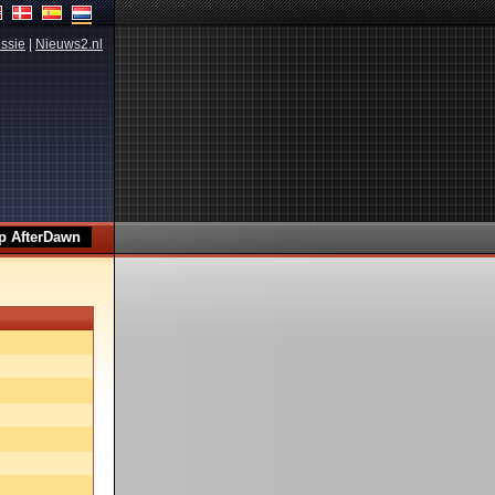
ssie
|
Nieuws2.nl