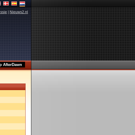
ssie
|
Nieuws2.nl