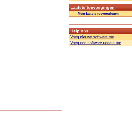
Laatste toevoegingen
Meer laatste toevoegingen
Help ons
Voeg nieuwe software toe
Voeg een software update toe