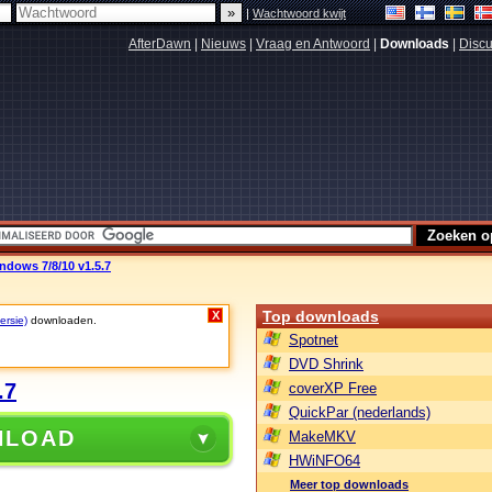
|
Wachtwoord kwijt
AfterDawn
|
Nieuws
|
Vraag en Antwoord
|
Downloads
|
Discu
dows 7/8/10 v1.5.7
Top downloads
X
ersie)
downloaden.
Spotnet
DVD Shrink
.7
coverXP Free
QuickPar (nederlands)
NLOAD
MakeMKV
HWiNFO64
Meer top downloads