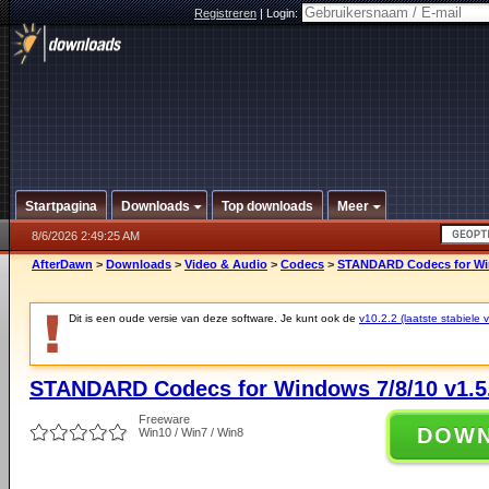
Registreren
|
Login:
Startpagina
Downloads
Top downloads
Meer
8/6/2026 2:49:25 AM
AfterDawn
>
Downloads
>
Video & Audio
>
Codecs
>
STANDARD Codecs for Win
Dit is een oude versie van deze software. Je kunt ook de
v10.2.2 (laatste stabiele v
STANDARD Codecs for Windows 7/8/10 v1.5
Freeware
DOW
Win10 / Win7 / Win8