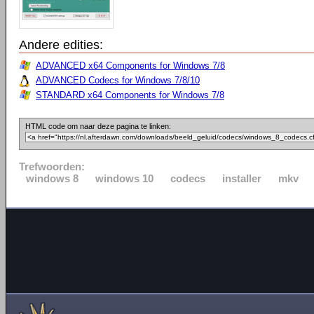
Andere edities:
ADVANCED x64 Components for Windows 7/8
ADVANCED Codecs for Windows 7/8/10
STANDARD x64 Components for Windows 7/8
HTML code om naar deze pagina te linken:
Trefwoorden:
windows 8
windows 10
codecs
installer
mkv