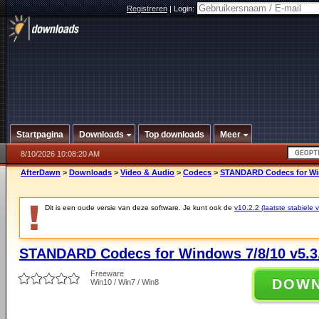
Registreren
|
Login:
Startpagina
Downloads
Top downloads
Meer
8/10/2026 10:08:20 AM
AfterDawn
>
Downloads
>
Video & Audio
>
Codecs
>
STANDARD Codecs for Win
Dit is een oude versie van deze software. Je kunt ook de
v10.2.2 (laatste stabiele v
STANDARD Codecs for Windows 7/8/10 v5.3
Freeware
DOW
Win10 / Win7 / Win8