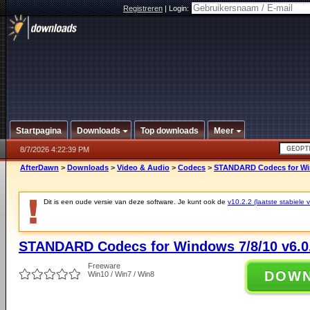
Registreren
|
Login:
Startpagina
Downloads
Top downloads
Meer
8/7/2026 4:22:39 PM
AfterDawn
>
Downloads
>
Video & Audio
>
Codecs
>
STANDARD Codecs for Win
Dit is een oude versie van deze software. Je kunt ook de
v10.2.2 (laatste stabiele v
STANDARD Codecs for Windows 7/8/10 v6.0
Freeware
DOW
Win10 / Win7 / Win8