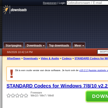
Registreren
|
Login:
Startpagina
Downloads
Top downloads
Meer
8/6/2026 10:42:14 PM
AfterDawn
>
Downloads
>
Video & Audio
>
Codecs
>
STANDARD Codecs for Win
Dit is een oude versie van deze software. Je kunt ook de
v10.2.2 (laatste stabiele v
STANDARD Codecs for Windows 7/8/10 v2.2
Freeware
DOW
Win10 / Win7 / Win8