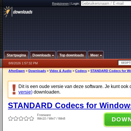
Registreren
|
Login:
Startpagina
Downloads
Top downloads
Meer
8/8/2026 1:57:32 PM
AfterDawn
>
Downloads
>
Video & Audio
>
Codecs
>
STANDARD Codecs for Win
Dit is een oude versie van deze software. Je kunt ook
versie)
downloaden.
STANDARD Codecs for Windows 
Freeware
DOW
Win10 / Win7 / Win8