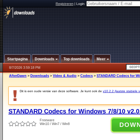
Registreren
|
Login:
Startpagina
Downloads
Top downloads
Meer
8/7/2026 3:59:18 PM
AfterDawn
>
Downloads
>
Video & Audio
>
Codecs
>
STANDARD Codecs for Win
Dit is een oude versie van deze software. Je kunt ook de
v10.2.2 (laatste stabiele v
STANDARD Codecs for Windows 7/8/10 v2.0
Freeware
DOW
Win10 / Win7 / Win8