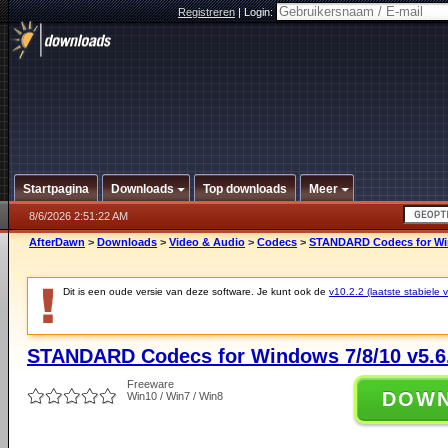
Registreren
|
Login:
Startpagina
Downloads
Top downloads
Meer
8/6/2026 2:51:22 AM
AfterDawn
>
Downloads
>
Video & Audio
>
Codecs
>
STANDARD Codecs for Win
Dit is een oude versie van deze software. Je kunt ook de
v10.2.2 (laatste stabiele v
STANDARD Codecs for Windows 7/8/10 v5.6
Freeware
DOW
Win10 / Win7 / Win8