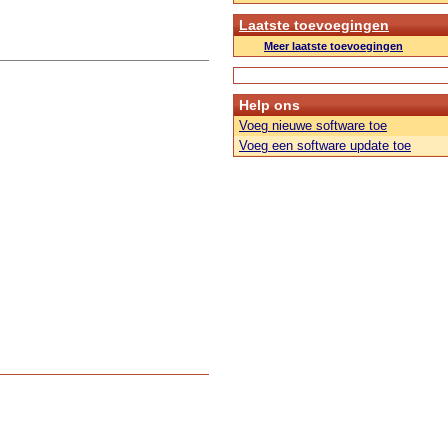
Laatste toevoegingen
Meer laatste toevoegingen
Help ons
Voeg nieuwe software toe
Voeg een software update toe