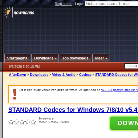
Registreren
|
Login:
Startpagina
Downloads
Top downloads
Meer
8/6/2026 5:50:10 PM
AfterDawn
>
Downloads
>
Video & Audio
>
Codecs
>
STANDARD Codecs for Win
Dit is een oude versie van deze software. Je kunt ook de
v10.2.2 (laatste stabiele v
STANDARD Codecs for Windows 7/8/10 v5.4
Freeware
DOW
Win10 / Win7 / Win8