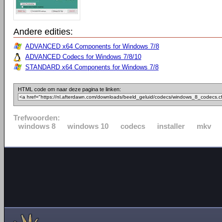
Andere edities:
ADVANCED x64 Components for Windows 7/8
ADVANCED Codecs for Windows 7/8/10
STANDARD x64 Components for Windows 7/8
HTML code om naar deze pagina te linken:
Trefwoorden:
windows 8
windows 10
codecs
installer
mkv