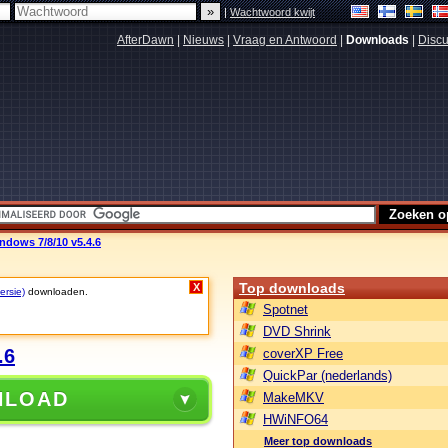
|
Wachtwoord kwijt
AfterDawn
|
Nieuws
|
Vraag en Antwoord
|
Downloads
|
Discu
dows 7/8/10 v5.4.6
Top downloads
X
ersie)
downloaden.
Spotnet
DVD Shrink
.6
coverXP Free
QuickPar (nederlands)
NLOAD
MakeMKV
HWiNFO64
Meer top downloads