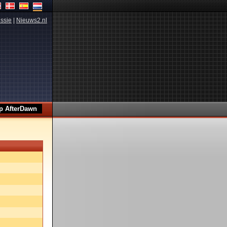
ssie
|
Nieuws2.nl