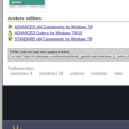
Andere edities:
ADVANCED x64 Components for Windows 7/8
ADVANCED Codecs for Windows 7/8/10
STANDARD x64 Components for Windows 7/8
HTML code om naar deze pagina te linken:
Trefwoorden:
windows 8
windows 10
codecs
installer
mkv