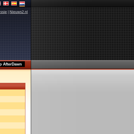
ssie
|
Nieuws2.nl