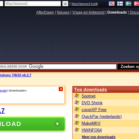
|
Wachtwoord kwijt
AfterDawn
|
Nieuws
|
Vraag en Antwoord
|
Downloads
|
Discu
dows 7/8/10 v6.2.7
Top downloads
X
ersie)
downloaden.
Spotnet
DVD Shrink
.7
coverXP Free
QuickPar (nederlands)
NLOAD
MakeMKV
HWiNFO64
Meer top downloads