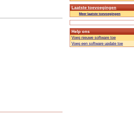
Laatste toevoegingen
Meer laatste toevoegingen
Help ons
Voeg nieuwe software toe
Voeg een software update toe