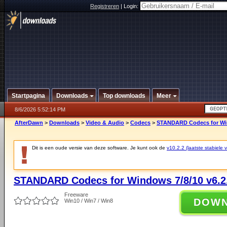
Registreren
|
Login:
Startpagina
Downloads
Top downloads
Meer
8/6/2026 5:52:14 PM
AfterDawn
>
Downloads
>
Video & Audio
>
Codecs
>
STANDARD Codecs for Win
Dit is een oude versie van deze software. Je kunt ook de
v10.2.2 (laatste stabiele v
STANDARD Codecs for Windows 7/8/10 v6.2
Freeware
DOW
Win10 / Win7 / Win8