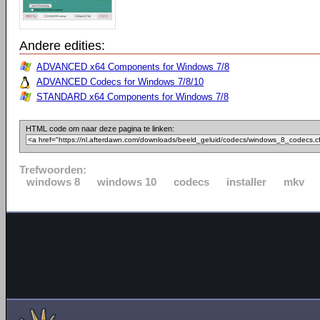
Andere edities:
ADVANCED x64 Components for Windows 7/8
ADVANCED Codecs for Windows 7/8/10
STANDARD x64 Components for Windows 7/8
HTML code om naar deze pagina te linken:
Trefwoorden:
windows 8
windows 10
codecs
installer
mkv