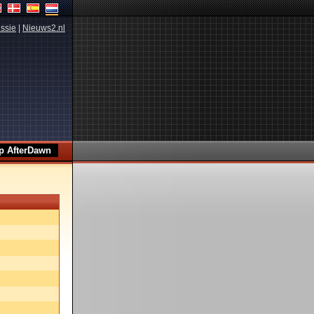
ssie
|
Nieuws2.nl