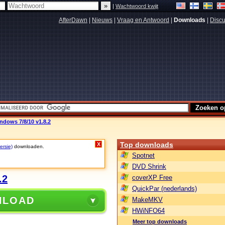
|
Wachtwoord kwijt
AfterDawn
|
Nieuws
|
Vraag en Antwoord
|
Downloads
|
Discu
dows 7/8/10 v1.8.2
Top downloads
X
ersie)
downloaden.
Spotnet
DVD Shrink
.2
coverXP Free
QuickPar (nederlands)
NLOAD
MakeMKV
HWiNFO64
Meer top downloads