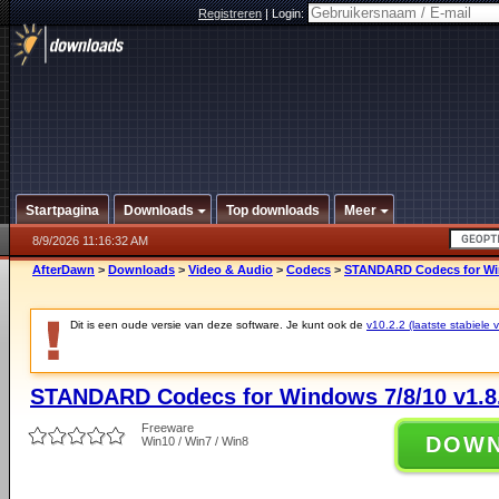
Registreren
|
Login:
Startpagina
Downloads
Top downloads
Meer
8/9/2026 11:16:32 AM
AfterDawn
>
Downloads
>
Video & Audio
>
Codecs
>
STANDARD Codecs for Win
Dit is een oude versie van deze software. Je kunt ook de
v10.2.2 (laatste stabiele v
STANDARD Codecs for Windows 7/8/10 v1.8
Freeware
DOW
Win10 / Win7 / Win8