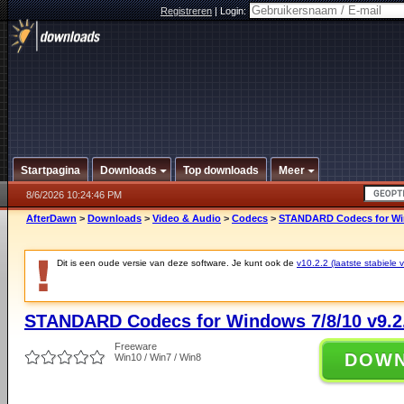
Registreren
|
Login:
Startpagina
Downloads
Top downloads
Meer
8/6/2026 10:24:46 PM
AfterDawn
>
Downloads
>
Video & Audio
>
Codecs
>
STANDARD Codecs for Win
Dit is een oude versie van deze software. Je kunt ook de
v10.2.2 (laatste stabiele v
STANDARD Codecs for Windows 7/8/10 v9.2
Freeware
DOW
Win10 / Win7 / Win8