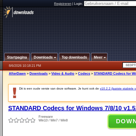
Registreren
|
Login:
Startpagina
Downloads
Top downloads
Meer
8/6/2026 10:18:21 PM
AfterDawn
>
Downloads
>
Video & Audio
>
Codecs
>
STANDARD Codecs for Win
Dit is een oude versie van deze software. Je kunt ook de
v10.2.2 (laatste stabiele v
STANDARD Codecs for Windows 7/8/10 v1.5
Freeware
DOW
Win10 / Win7 / Win8