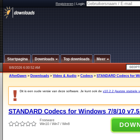
Registreren
|
Login:
Startpagina
Downloads
Top downloads
Meer
8/8/2026 6:00:52 AM
AfterDawn
>
Downloads
>
Video & Audio
>
Codecs
>
STANDARD Codecs for Win
Dit is een oude versie van deze software. Je kunt ook de
v10.2.2 (laatste stabiele v
STANDARD Codecs for Windows 7/8/10 v7.5
Freeware
DOW
Win10 / Win7 / Win8