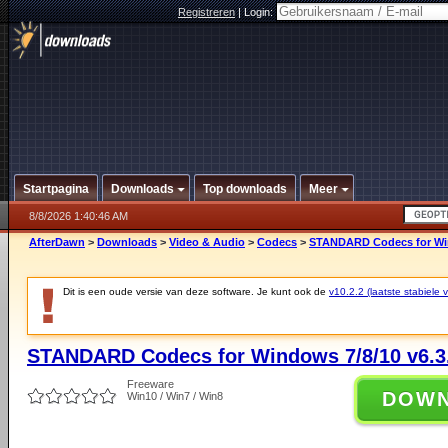
Registreren
|
Login:
Startpagina
Downloads
Top downloads
Meer
8/8/2026 1:40:46 AM
AfterDawn
>
Downloads
>
Video & Audio
>
Codecs
>
STANDARD Codecs for Win
Dit is een oude versie van deze software. Je kunt ook de
v10.2.2 (laatste stabiele v
STANDARD Codecs for Windows 7/8/10 v6.3
Freeware
DOW
Win10 / Win7 / Win8