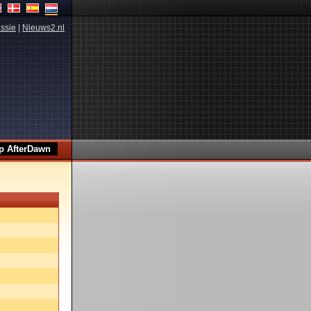
ssie
|
Nieuws2.nl