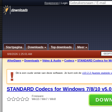
Registreren
|
Login:
Startpagina
Downloads
Top downloads
Meer
8/8/2026 1:25:01 AM
AfterDawn
>
Downloads
>
Video & Audio
>
Codecs
>
STANDARD Codecs for Win
Dit is een oude versie van deze software. Je kunt ook de
v10.2.2 (laatste stabiele v
STANDARD Codecs for Windows 7/8/10 v5.0
Freeware
DOW
Win10 / Win7 / Win8