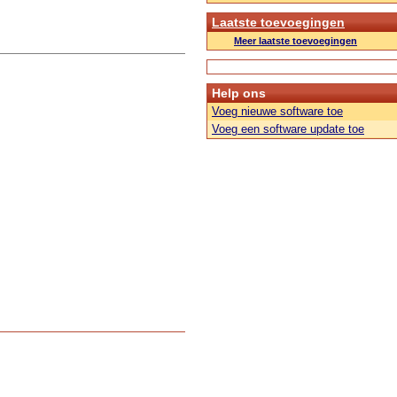
Laatste toevoegingen
Meer laatste toevoegingen
Help ons
Voeg nieuwe software toe
Voeg een software update toe