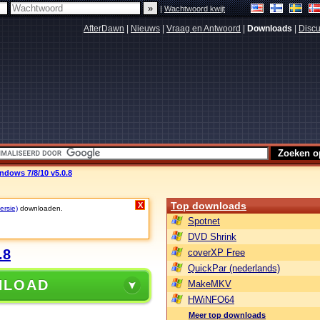
|
Wachtwoord kwijt
AfterDawn
|
Nieuws
|
Vraag en Antwoord
|
Downloads
|
Discu
dows 7/8/10 v5.0.8
Top downloads
X
ersie)
downloaden.
Spotnet
DVD Shrink
.8
coverXP Free
QuickPar (nederlands)
NLOAD
MakeMKV
HWiNFO64
Meer top downloads