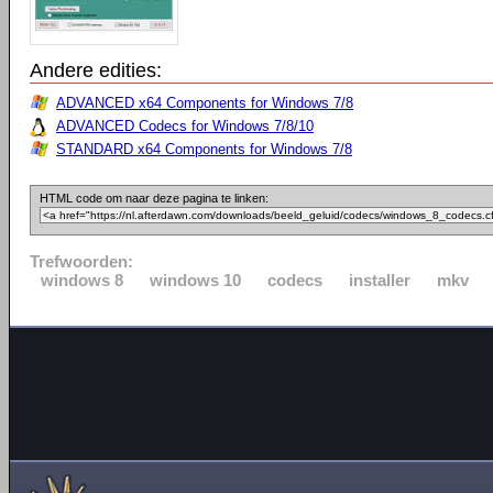
Andere edities:
ADVANCED x64 Components for Windows 7/8
ADVANCED Codecs for Windows 7/8/10
STANDARD x64 Components for Windows 7/8
HTML code om naar deze pagina te linken:
Trefwoorden:
windows 8
windows 10
codecs
installer
mkv