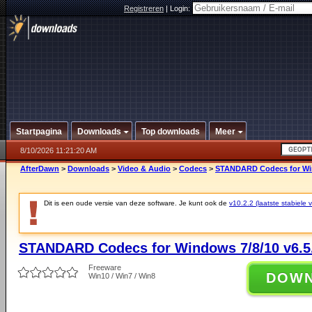
Registreren
|
Login:
Startpagina
Downloads
Top downloads
Meer
8/10/2026 11:21:20 AM
AfterDawn
>
Downloads
>
Video & Audio
>
Codecs
>
STANDARD Codecs for Win
Dit is een oude versie van deze software. Je kunt ook de
v10.2.2 (laatste stabiele v
STANDARD Codecs for Windows 7/8/10 v6.5
Freeware
DOW
Win10 / Win7 / Win8