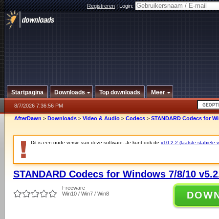
Registreren
|
Login:
Startpagina
Downloads
Top downloads
Meer
8/7/2026 7:36:56 PM
AfterDawn
>
Downloads
>
Video & Audio
>
Codecs
>
STANDARD Codecs for Win
Dit is een oude versie van deze software. Je kunt ook de
v10.2.2 (laatste stabiele v
STANDARD Codecs for Windows 7/8/10 v5.2
Freeware
DOW
Win10 / Win7 / Win8