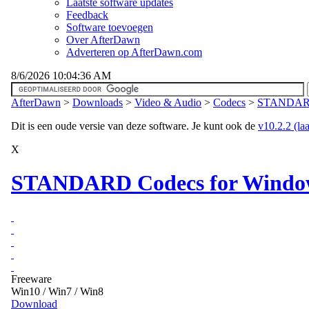
Laatste software updates
Feedback
Software toevoegen
Over AfterDawn
Adverteren op AfterDawn.com
8/6/2026 10:04:36 AM
AfterDawn
>
Downloads
>
Video & Audio
>
Codecs
>
STANDARD 
Dit is een oude versie van deze software. Je kunt ook de
v10.2.2 (laa
X
STANDARD Codecs for Windows
Freeware
Win10 / Win7 / Win8
Download