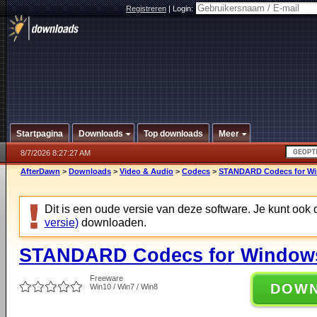
Registreren
|
Login:
Startpagina
Downloads
Top downloads
Meer
8/7/2026 8:27:27 AM
AfterDawn
>
Downloads
>
Video & Audio
>
Codecs
>
STANDARD Codecs for Win
Dit is een oude versie van deze software. Je kunt ook
versie)
downloaden.
STANDARD Codecs for Windows 
Freeware
DOW
Win10 / Win7 / Win8