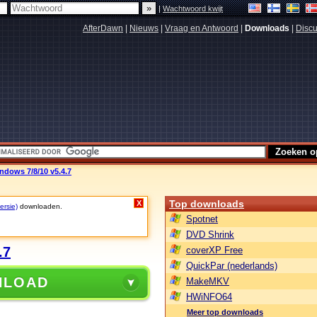
|
Wachtwoord kwijt
AfterDawn
|
Nieuws
|
Vraag en Antwoord
|
Downloads
|
Discu
dows 7/8/10 v5.4.7
Top downloads
X
ersie)
downloaden.
Spotnet
DVD Shrink
.7
coverXP Free
QuickPar (nederlands)
NLOAD
MakeMKV
HWiNFO64
Meer top downloads