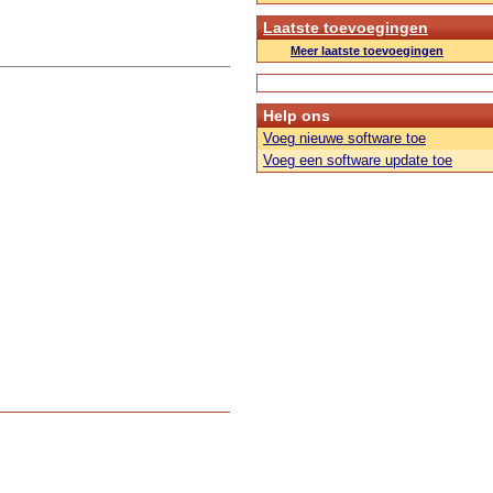
Laatste toevoegingen
Meer laatste toevoegingen
Help ons
Voeg nieuwe software toe
Voeg een software update toe