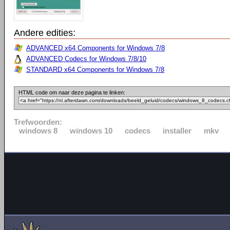
Andere edities:
ADVANCED x64 Components for Windows 7/8
ADVANCED Codecs for Windows 7/8/10
STANDARD x64 Components for Windows 7/8
HTML code om naar deze pagina te linken:
Trefwoorden:
windows 8
windows 10
codecs
installer
mkv