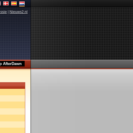
ssie
|
Nieuws2.nl