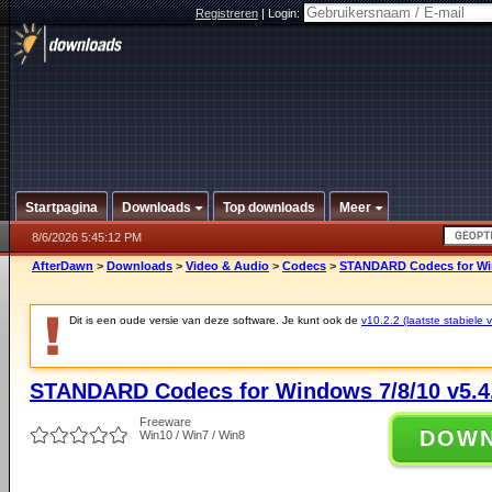
Registreren
|
Login:
Startpagina
Downloads
Top downloads
Meer
8/6/2026 5:45:12 PM
AfterDawn
>
Downloads
>
Video & Audio
>
Codecs
>
STANDARD Codecs for Win
Dit is een oude versie van deze software. Je kunt ook de
v10.2.2 (laatste stabiele v
STANDARD Codecs for Windows 7/8/10 v5.4
Freeware
DOW
Win10 / Win7 / Win8