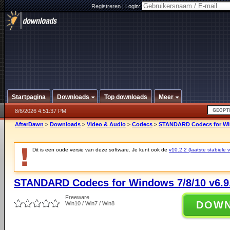
Registreren
|
Login:
Startpagina
Downloads
Top downloads
Meer
8/6/2026 4:51:37 PM
AfterDawn
>
Downloads
>
Video & Audio
>
Codecs
>
STANDARD Codecs for Win
Dit is een oude versie van deze software. Je kunt ook de
v10.2.2 (laatste stabiele v
STANDARD Codecs for Windows 7/8/10 v6.9
Freeware
DOW
Win10 / Win7 / Win8