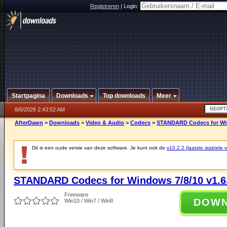
Registreren
|
Login:
Startpagina
Downloads
Top downloads
Meer
8/6/2026 2:43:52 AM
AfterDawn
>
Downloads
>
Video & Audio
>
Codecs
>
STANDARD Codecs for Win
Dit is een oude versie van deze software. Je kunt ook de
v10.2.2 (laatste stabiele v
STANDARD Codecs for Windows 7/8/10 v1.6
Freeware
DOW
Win10 / Win7 / Win8