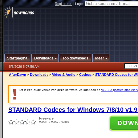
Registreren
|
Login:
Startpagina
Downloads
Top downloads
Meer
8/8/2026 5:07:56 AM
AfterDawn
>
Downloads
>
Video & Audio
>
Codecs
>
STANDARD Codecs for Win
Dit is een oude versie van deze software. Je kunt ook de
v10.2.2 (laatste stabiele v
STANDARD Codecs for Windows 7/8/10 v1.9
Freeware
DOW
Win10 / Win7 / Win8