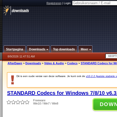
Registreren
|
Login:
Startpagina
Downloads
Top downloads
Meer
8/9/2026 11:47:51 AM
AfterDawn
>
Downloads
>
Video & Audio
>
Codecs
>
STANDARD Codecs for Win
Dit is een oude versie van deze software. Je kunt ook de
v10.2.2 (laatste stabiele v
STANDARD Codecs for Windows 7/8/10 v6.3
Freeware
DOW
Win10 / Win7 / Win8