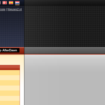
ssie
|
Nieuws2.nl