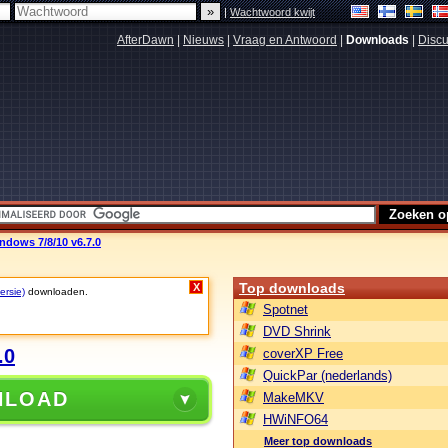
|
Wachtwoord kwijt
AfterDawn
|
Nieuws
|
Vraag en Antwoord
|
Downloads
|
Discu
dows 7/8/10 v6.7.0
Top downloads
X
ersie)
downloaden.
Spotnet
DVD Shrink
.0
coverXP Free
QuickPar (nederlands)
NLOAD
MakeMKV
HWiNFO64
Meer top downloads