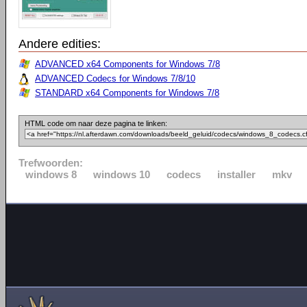
Andere edities:
ADVANCED x64 Components for Windows 7/8
ADVANCED Codecs for Windows 7/8/10
STANDARD x64 Components for Windows 7/8
HTML code om naar deze pagina te linken:
Trefwoorden:
windows 8
windows 10
codecs
installer
mkv