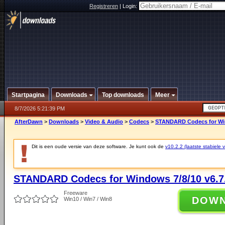
Registreren
|
Login:
Startpagina
Downloads
Top downloads
Meer
8/7/2026 5:21:39 PM
AfterDawn
>
Downloads
>
Video & Audio
>
Codecs
>
STANDARD Codecs for Win
Dit is een oude versie van deze software. Je kunt ook de
v10.2.2 (laatste stabiele v
STANDARD Codecs for Windows 7/8/10 v6.7
Freeware
DOW
Win10 / Win7 / Win8