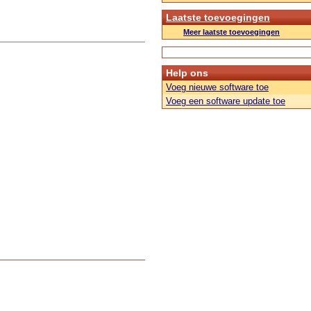
Laatste toevoegingen
Meer laatste toevoegingen
Help ons
Voeg nieuwe software toe
Voeg een software update toe