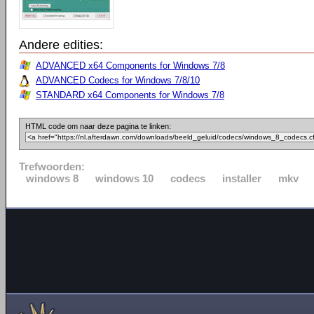
Andere edities:
ADVANCED x64 Components for Windows 7/8
ADVANCED Codecs for Windows 7/8/10
STANDARD x64 Components for Windows 7/8
HTML code om naar deze pagina te linken:
Trefwoorden:
windows 8
windows 10
codecs
installer
mkv