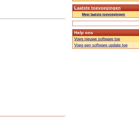
Laatste toevoegingen
Meer laatste toevoegingen
Help ons
Voeg nieuwe software toe
Voeg een software update toe