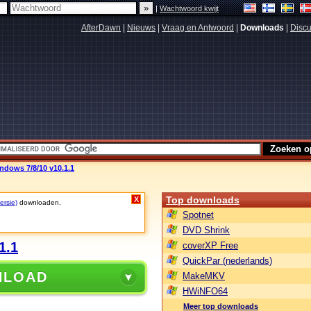
|
Wachtwoord kwijt
AfterDawn
|
Nieuws
|
Vraag en Antwoord
|
Downloads
|
Discu
dows 7/8/10 v10.1.1
Top downloads
X
ersie)
downloaden.
Spotnet
DVD Shrink
1.1
coverXP Free
QuickPar (nederlands)
NLOAD
MakeMKV
HWiNFO64
Meer top downloads