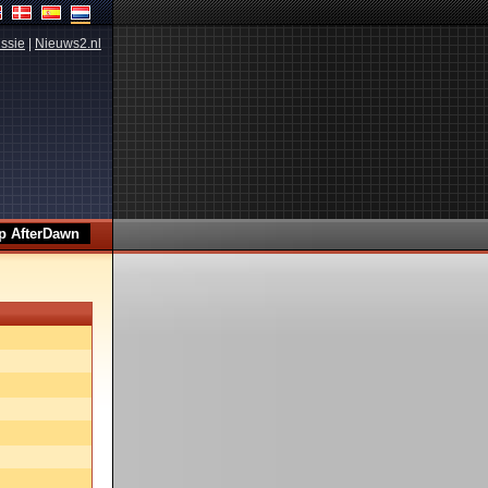
ssie
|
Nieuws2.nl