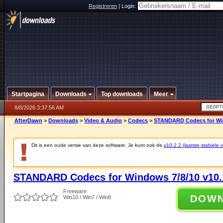
Registreren
|
Login:
Startpagina
Downloads
Top downloads
Meer
8/8/2026 3:37:56 AM
AfterDawn
>
Downloads
>
Video & Audio
>
Codecs
>
STANDARD Codecs for Win
Dit is een oude versie van deze software. Je kunt ook de
v10.2.2 (laatste stabiele v
STANDARD Codecs for Windows 7/8/10 v10.
Freeware
DOW
Win10 / Win7 / Win8