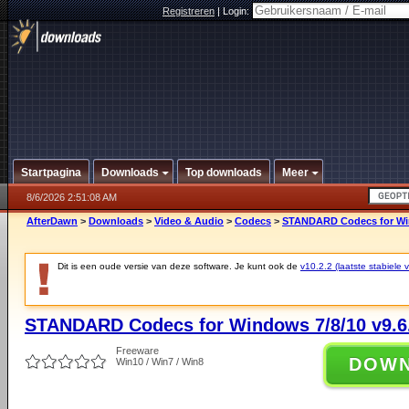
Registreren
|
Login:
Startpagina
Downloads
Top downloads
Meer
8/6/2026 2:51:08 AM
AfterDawn
>
Downloads
>
Video & Audio
>
Codecs
>
STANDARD Codecs for Win
Dit is een oude versie van deze software. Je kunt ook de
v10.2.2 (laatste stabiele v
STANDARD Codecs for Windows 7/8/10 v9.6
Freeware
DOW
Win10 / Win7 / Win8