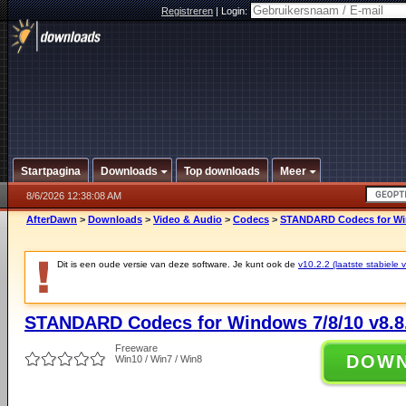
Registreren
|
Login:
Startpagina
Downloads
Top downloads
Meer
8/6/2026 12:38:08 AM
AfterDawn
>
Downloads
>
Video & Audio
>
Codecs
>
STANDARD Codecs for Win
Dit is een oude versie van deze software. Je kunt ook de
v10.2.2 (laatste stabiele v
STANDARD Codecs for Windows 7/8/10 v8.8
Freeware
DOW
Win10 / Win7 / Win8