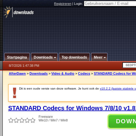
Registreren
|
Login:
Startpagina
Downloads
Top downloads
Meer
8/7/2026 1:47:38 PM
AfterDawn
>
Downloads
>
Video & Audio
>
Codecs
>
STANDARD Codecs for Win
Dit is een oude versie van deze software. Je kunt ook de
v10.2.2 (laatste stabiele v
STANDARD Codecs for Windows 7/8/10 v1.8
Freeware
DOW
Win10 / Win7 / Win8