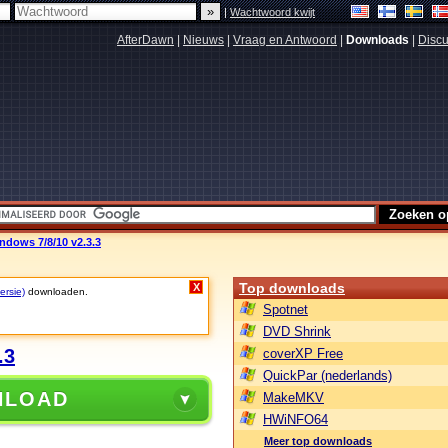
|
Wachtwoord kwijt
AfterDawn
|
Nieuws
|
Vraag en Antwoord
|
Downloads
|
Discu
dows 7/8/10 v2.3.3
Top downloads
X
ersie)
downloaden.
Spotnet
DVD Shrink
.3
coverXP Free
QuickPar (nederlands)
NLOAD
MakeMKV
HWiNFO64
Meer top downloads