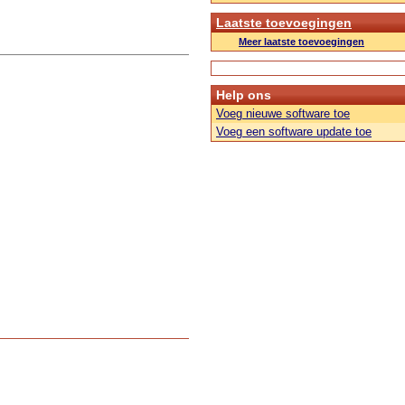
Laatste toevoegingen
Meer laatste toevoegingen
Help ons
Voeg nieuwe software toe
Voeg een software update toe