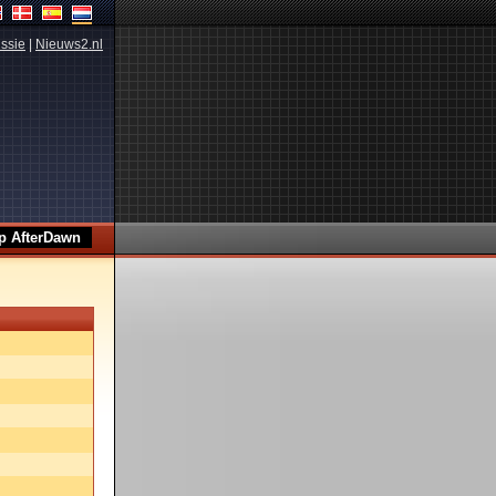
ssie
|
Nieuws2.nl