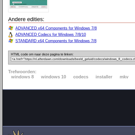
Andere edities:
ADVANCED x64 Components for Windows 7/8
ADVANCED Codecs for Windows 7/8/10
STANDARD x64 Components for Windows 7/8
HTML code om naar deze pagina te linken:
Trefwoorden:
windows 8
windows 10
codecs
installer
mkv