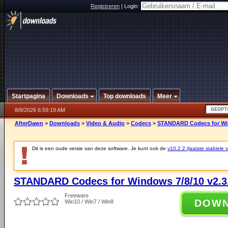
Registreren
|
Login:
Startpagina
Downloads
Top downloads
Meer
8/8/2026 6:59:19 AM
AfterDawn
>
Downloads
>
Video & Audio
>
Codecs
>
STANDARD Codecs for Win
Dit is een oude versie van deze software. Je kunt ook de
v10.2.2 (laatste stabiele v
STANDARD Codecs for Windows 7/8/10 v2.3
Freeware
DOW
Win10 / Win7 / Win8