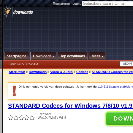
Registreren
|
Login:
Startpagina
Downloads
Top downloads
Meer
8/8/2026 5:38:52 AM
AfterDawn
>
Downloads
>
Video & Audio
>
Codecs
>
STANDARD Codecs for Win
Dit is een oude versie van deze software. Je kunt ook de
v10.2.2 (laatste stabiele v
STANDARD Codecs for Windows 7/8/10 v1.9
Freeware
DOW
Win10 / Win7 / Win8