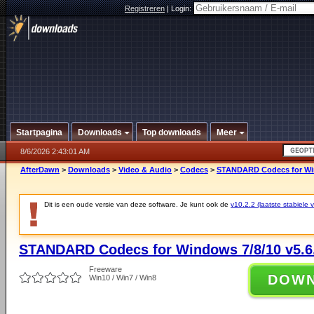
Registreren
|
Login:
Startpagina
Downloads
Top downloads
Meer
8/6/2026 2:43:01 AM
AfterDawn
>
Downloads
>
Video & Audio
>
Codecs
>
STANDARD Codecs for Win
Dit is een oude versie van deze software. Je kunt ook de
v10.2.2 (laatste stabiele v
STANDARD Codecs for Windows 7/8/10 v5.6
Freeware
DOW
Win10 / Win7 / Win8