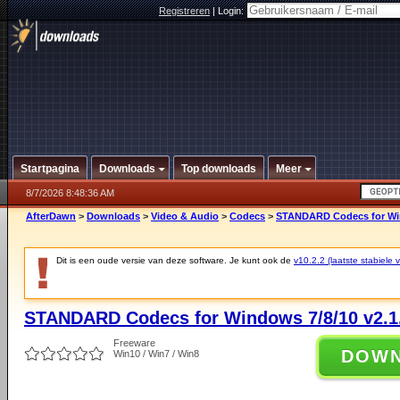
Registreren
|
Login:
Startpagina
Downloads
Top downloads
Meer
8/7/2026 8:48:36 AM
AfterDawn
>
Downloads
>
Video & Audio
>
Codecs
>
STANDARD Codecs for Win
Dit is een oude versie van deze software. Je kunt ook de
v10.2.2 (laatste stabiele v
STANDARD Codecs for Windows 7/8/10 v2.1
Freeware
DOW
Win10 / Win7 / Win8