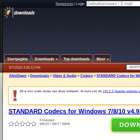
Registreren
|
Login:
Startpagina
Downloads
Top downloads
Meer
8/7/2026 3:06:13 PM
AfterDawn
>
Downloads
>
Video & Audio
>
Codecs
>
STANDARD Codecs for Win
Dit is een oude versie van deze software. Je kunt ook de
v10.2.2 (laatste stabiele v
STANDARD Codecs for Windows 7/8/10 v4.9
Freeware
DOW
Win10 / Win7 / Win8